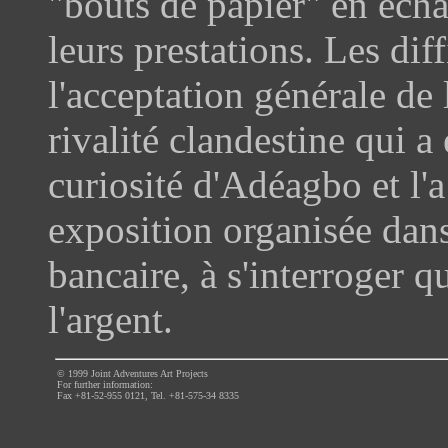
"bouts de papier" en éch
leurs prestations. Les diff
l'acceptation générale de
rivalité clandestine qui a
curiosité d'Adéagbo et l'a
exposition organisée da
bancaire, à s'interroger qu
l'argent.
© 1999 Joint Adventures Art Projects
For further information:
Fax +81-52-955 0121, Tel. +81-575-34 8335